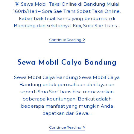
🚖 Sewa Mobil Taksi Online di Bandung Mulai
160rb/Hari – Sora Sae Trans Sobat Taksi Online,
kabar baik buat kamu yang berdomisili di
Bandung dan sekitarnya! Kini, Sora Sae Trans…
Sewa
Continue Reading
Mobil
Taksi
Online
Di
Sewa Mobil Calya Bandung
Bandung
Mulai
160rb/Hari
Sewa Mobil Calya Bandung Sewa Mobil Calya
|
Sora
Bandung untuk perusahaan dari layanan
Sae
seperti Sora Sae Trans bisa menawarkan
Trans
beberapa keuntungan. Berikut adalah
beberapa manfaat yang mungkin Anda
dapatkan dari Sewa…
Sewa
Continue Reading
Mobil