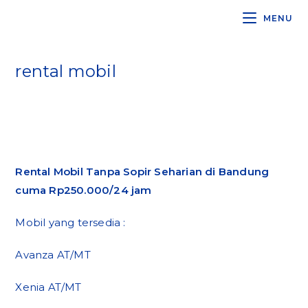
Skip
MENU
to
content
rental mobil
>
Blog
>
rental mobil
Rental Mobil Tanpa Sopir Seharian di Bandung
cuma Rp250.000/24 jam
Mobil yang tersedia :
Avanza AT/MT
Xenia AT/MT