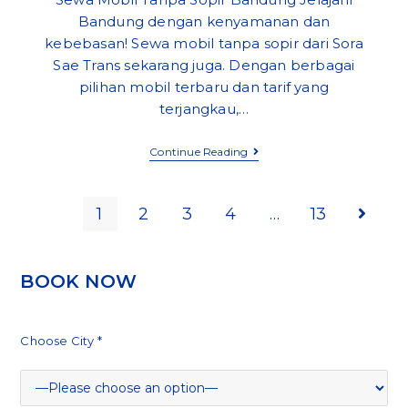
Bandung dengan kenyamanan dan
kebebasan! Sewa mobil tanpa sopir dari Sora
Sae Trans sekarang juga. Dengan berbagai
pilihan mobil terbaru dan tarif yang
terjangkau,…
Sewa
Continue Reading
Mobil
Tanpa
Sopir
Bandung
1
2
3
4
…
13
Go to t
BOOK NOW
Choose City *