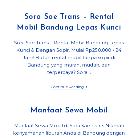
Calya
Bandung
Sora Sae Trans – Rental
Mobil Bandung Lepas Kunci
Sora Sae Trans – Rental Mobil Bandung Lepas
Kunci & Dengan Sopir, Mulai Rp250.000 / 24
Jam! Butuh rental mobil tanpa sopir di
Bandung yang murah, mudah, dan
terpercaya? Sora…
Sora
Continue Reading
Sae
Trans
–
Rental
Manfaat Sewa Mobil
Mobil
Bandung
Lepas
Manfaat Sewa Mobil di Sora Sae Trans Nikmati
Kunci
kenyamanan liburan Anda di Bandung dengan