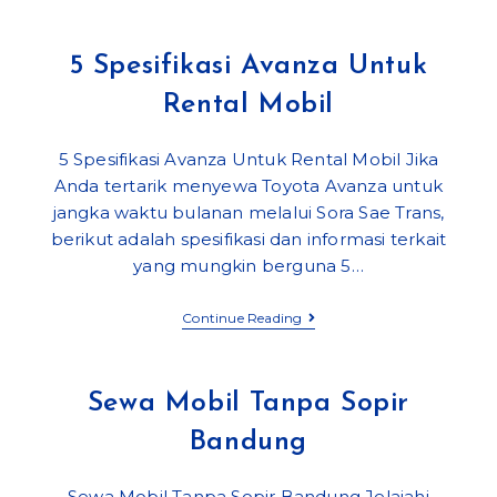
Mobil
Bulanan
Bandung
5 Spesifikasi Avanza Untuk
Rental Mobil
5 Spesifikasi Avanza Untuk Rental Mobil Jika
Anda tertarik menyewa Toyota Avanza untuk
jangka waktu bulanan melalui Sora Sae Trans,
berikut adalah spesifikasi dan informasi terkait
yang mungkin berguna 5…
5
Continue Reading
Spesifikasi
Avanza
Untuk
Rental
Sewa Mobil Tanpa Sopir
Mobil
Bandung
Sewa Mobil Tanpa Sopir Bandung Jelajahi